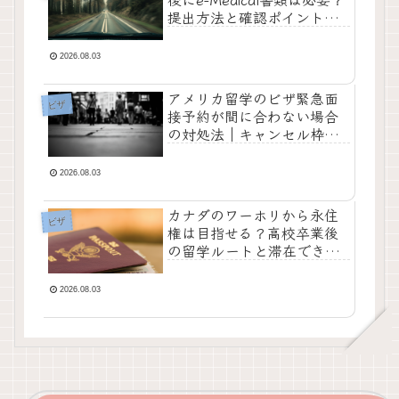
提出方法と確認ポイントを
解説
2026.08.03
アメリカ留学のビザ緊急面
ビザ
接予約が間に合わない場合
の対処法｜キャンセル枠や
早期予約の可能性を解説
2026.08.03
カナダのワーホリから永住
ビザ
権は目指せる？高校卒業後
の留学ルートと滞在できる
期間を解説
2026.08.03