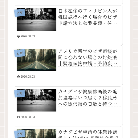
日本在住のフィリピン人が
ビザ
韓国旅行へ行く場合のビザ
申請方法と必要書類・住所
欄の書き方を解説
2026.08.03
アメリカ留学のビザ面接が
ビザ
間に合わない場合の対処法
｜緊急面接申請・予約変
更・面接地変更のポイント
2026.08.03
カナダビザ健康診断後の追
ビザ
加連絡はいつ届く？移民局
への送信後の日数と待つ際
の注意点
2026.08.03
カナダビザ申請の健康診断
ビザ
後にe-Medical書類は必要？