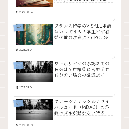
で確認できること
2026.08.04
フランス留学のVISALE申請
ビザ
はいつできる？学生ビザ有
効化前の注意点とCROUS入
寮までの流れ
2026.08.04
ワーホリビザの承認までの
ビザ
日数は？申請後に出発予定
日が近い場合の確認ポイン
トと対策
2026.08.04
マレーシアデジタルアライ
ビザ
バルカード（MDAC）の承
認パズルが動かない時の対
処法｜登録できない場合の
入国手続きも解説
2026.08.03